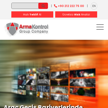
-
-
-
-
-
-
|
+90 212 222 75 00
|
EN
Hızlı
Teklif
Al
Ücretsiz
Risk
Analizi
Araç Geçiş Bariyerlerinde