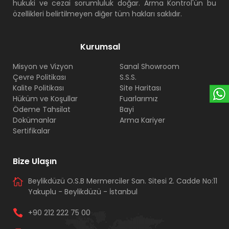
hukuki ve cezai sorumluluk doğar. Arma Kontrol'ün bu
özellikleri belirtilmeyen diğer tüm hakları saklıdır.
Kurumsal
Misyon ve Vizyon
Sanal Showroom
Çevre Politikası
S.S.S.
Kalite Politikası
Site Haritası
Hüküm ve Koşullar
Fuarlarımız
Ödeme Tahsilat
Bayi
Dokümanlar
Arma Kariyer
Sertifikalar
Bize Ulaşın
Beylikdüzü O.S.B Mermerciler San. Sitesi 2. Cadde No:11
Yakuplu - Beylikdüzü - İstanbul
+90 212 222 75 00