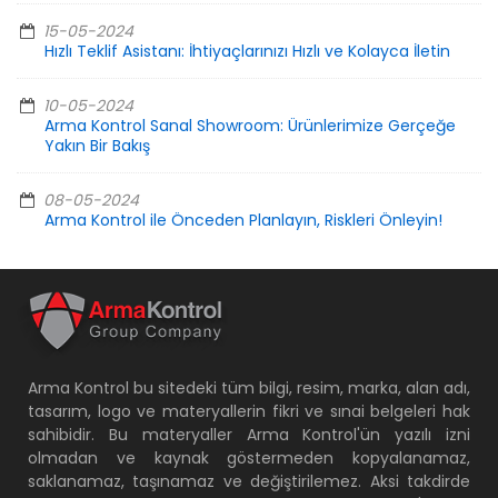
15-05-2024
Hızlı Teklif Asistanı: İhtiyaçlarınızı Hızlı ve Kolayca İletin
10-05-2024
Arma Kontrol Sanal Showroom: Ürünlerimize Gerçeğe
Yakın Bir Bakış
08-05-2024
Arma Kontrol ile Önceden Planlayın, Riskleri Önleyin!
Arma Kontrol bu sitedeki tüm bilgi, resim, marka, alan adı,
tasarım, logo ve materyallerin fikri ve sınai belgeleri hak
sahibidir. Bu materyaller Arma Kontrol'ün yazılı izni
olmadan ve kaynak göstermeden kopyalanamaz,
saklanamaz, taşınamaz ve değiştirilemez. Aksi takdirde