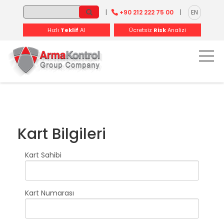
-
-
-
-
-
-
|
+90 212 222 75 00
|
EN
Hızlı
Teklif
Al
Ücretsiz
Risk
Analizi
Kart Bilgileri
Kart Sahibi
Kart Numarası