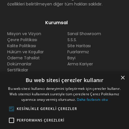
özellikleri belirtilmeyen diğer tüm hakları saklıdır.
Kurumsal
Misyon ve Vizyon
Sanal Showroom
Çevre Politikası
S.S.S.
Kalite Politikası
Site Haritası
Hüküm ve Koşullar
Fuarlarımız
Ödeme Tahsilat
Bayi
Dokümanlar
Arma Kariyer
Sertifikalar
×
Bu web sitesi çerezler kullanır
Bize Ulaşın
Bu web sitesi kullanıcı deneyimini iyileştirmek için çerezler kullanır.
Web sitemizi kullanmak suretiyle tüm çerezlere Çerez Politikamız
Beylikdüzü O.S.B Mermerciler San. Sitesi 2. Cadde No:11
uyarınca onay vermiş olursunuz.
Daha fazlasını oku
Yakuplu - Beylikdüzü - İstanbul
KESINLIKLE GEREKLI ÇEREZLER
+90 212 222 75 00
PERFORMANS ÇEREZLERI
+90 541 344 26 72 (WhatsApp)