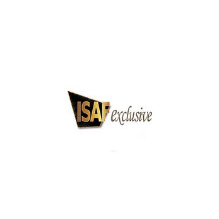
World Cities Congress Istanbul
ISAF Exclusive Security Expo 2019