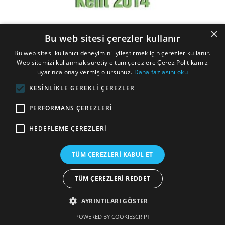
×
Bu web sitesi çerezler kullanır
Bu web sitesi kullanıcı deneyimini iyileştirmek için çerezler kullanır.
Web sitemizi kullanmak suretiyle tüm çerezlere Çerez Politikamız
uyarınca onay vermiş olursunuz.
Daha fazlasını oku
Belediye Kent Fuarı 2014
KESINLIKLE GEREKLI ÇEREZLER
PERFORMANS ÇEREZLERI
HEDEFLEME ÇEREZLERI
TÜM ÇEREZLERI KABUL ET
TÜM ÇEREZLERI REDDET
AYRINTILARI GÖSTER
POWERED BY COOKIESCRIPT