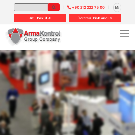
-
-
-
-
-
-
|
+90 212 222 75 00
|
EN
Hızlı
Teklif
Al
Ücretsiz
Risk
Analizi