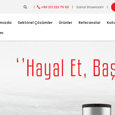
|
+90 212 222 75 00
|
Sanal Showroom
|
ımızda
Sektörel Çözümler
Ürünler
Referanslar
Kata
im