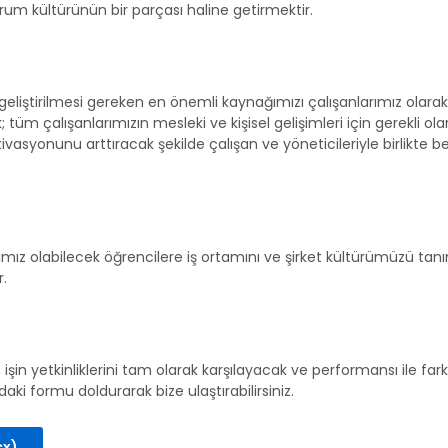
m kültürünün bir parçası haline getirmektir.
 geliştirilmesi gereken en önemli kaynağımızı çalışanlarımız olarak
üm çalışanlarımızın mesleki ve kişisel gelişimleri için gerekli olan
vasyonunu arttıracak şekilde çalışan ve yöneticileriyle birlikte bel
ımız olabilecek öğrencilere iş ortamını ve şirket kültürümüzü tanı
.
de, işin yetkinliklerini tam olarak karşılayacak ve performansı ile
aki formu doldurarak bize ulaştırabilirsiniz.
cx)