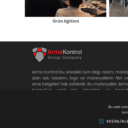
Ürün Eğitimi
Arma Kontrol bu sitedeki tüm bilgi, resim, marka
alan adı, tasarım, logo ve materyallerin fikri v
sınai belgeleri hak sahibidir. Bu materyaller Arm
Kontrol'ün yazılı izni olmadan ve kayna
göstermeden kopyalanamaz, saklanamaz
taşınamaz ve değiştirilemez. Aksi takdirde hukuk
Bu web sites
ve cezai sorumluluk doğar. Arma Kontrol'ün b
tüm
özellikleri belirtilmeyen diğer tüm hakları saklıdır.
KESINLIKL