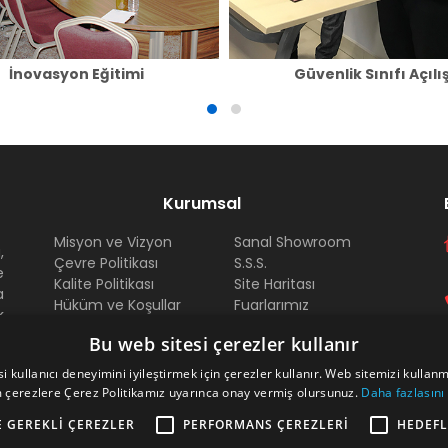
İnovasyon Eğitimi
Güvenlik Sınıfı Açılı
Kurumsal
Misyon ve Vizyon
Sanal Showroom
,
Çevre Politikası
S.S.S.
e
Kalite Politikası
Site Haritası
a
Hüküm ve Koşullar
Fuarlarımız
k
Ödeme Tahsilat
Bayi
,
Bu web sitesi çerezler kullanır
Dokümanlar
Arma Kariyer
i
Sertifikalar
i kullanıcı deneyimini iyileştirmek için çerezler kullanır. Web sitemizi kullan
u
 çerezlere Çerez Politikamız uyarınca onay vermiş olursunuz.
Daha fazlasını
E GEREKLI ÇEREZLER
PERFORMANS ÇEREZLERI
HEDEFL