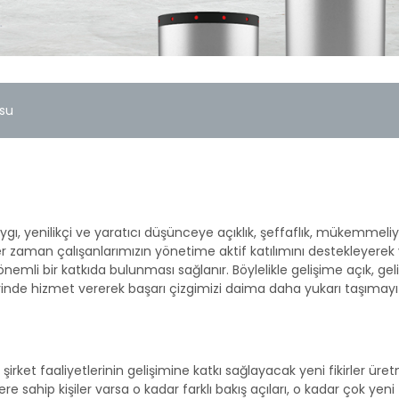
usu
aygı, yenilikçi ve yaratıcı düşünceye açıklık, şeffaflık, mükemmeliyet
er zaman çalışanlarımızın yönetime aktif katılımını destekleyerek
önemli bir katkıda bulunması sağlanır. Böylelikle gelişime açık, ge
erinde hizmet vererek başarı çizgimizi daima daha yukarı taşımayı
rket faaliyetlerinin gelişimine katkı sağlayacak yeni fikirler üret
lere sahip kişiler varsa o kadar farklı bakış açıları, o kadar çok yeni