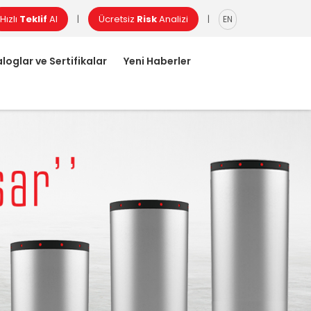
Hızlı
Teklif
Al
Ücretsiz
Risk
Analizi
|
|
EN
loglar ve Sertifikalar
Yeni Haberler