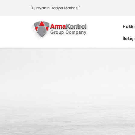
-
-
-
-
-
-
"Dünyanın Bariyer Markası"
Hakk
İletiş