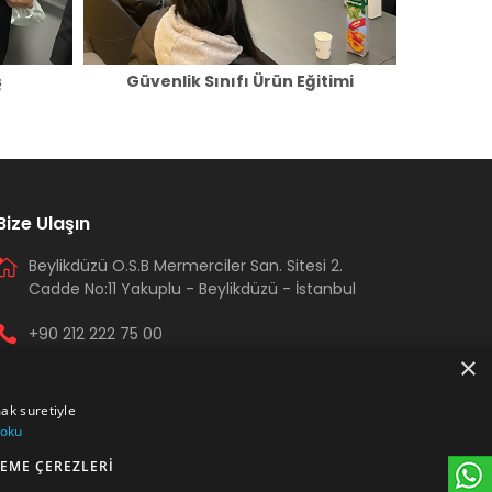
ş
Güvenlik Sınıfı Ürün Eğitimi
Güven
Bize Ulaşın
Beylikdüzü O.S.B Mermerciler San. Sitesi 2.
Cadde No:11 Yakuplu - Beylikdüzü - İstanbul
+90 212 222 75 00
×
+90 541 344 26 72 (WhatsApp)
mak suretiyle
arma@armakontrol.com
 oku
EME ÇEREZLERI