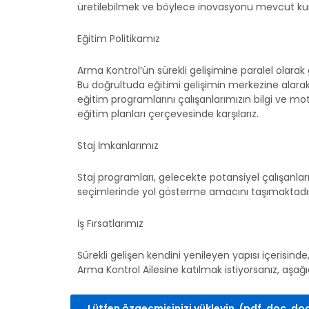
üretilebilmek ve böylece inovasyonu mevcut kuru
Eğitim Politikamız
Arma Kontrol’ün sürekli gelişimine paralel olarak
Bu doğrultuda eğitimi gelişimin merkezine alarak; t
eğitim programlarını çalışanlarımızın bilgi ve moti
eğitim planları çerçevesinde karşılarız.
Staj İmkanlarımız
Staj programları, gelecekte potansiyel çalışanlar
seçimlerinde yol gösterme amacını taşımaktadır
İş Fırsatlarımız
Sürekli gelişen kendini yenileyen yapısı içerisin
Arma Kontrol Ailesine katılmak istiyorsanız, aşağıd
Lütfen özgeçmişinizi yükleyin. (pdf, doc, do