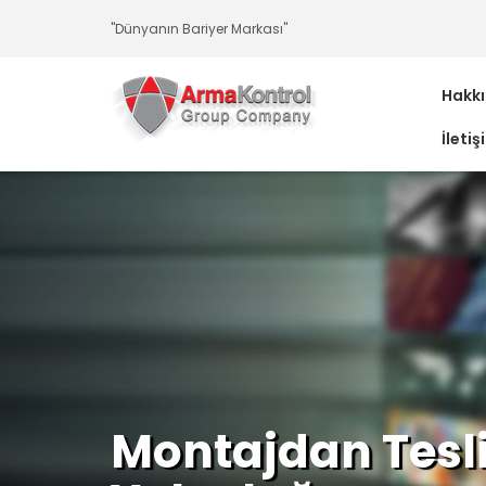
-
-
-
-
-
-
"Dünyanın Bariyer Markası"
Hakk
İletiş
Montajdan Tesl