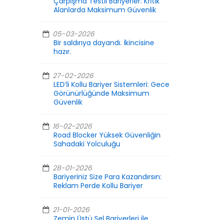
Çarpışma Testli Bariyerler: Kritik
Alanlarda Maksimum Güvenlik
05-03-2026
Bir saldırıya dayandı. İkincisine
hazır.
27-02-2026
LED’li Kollu Bariyer Sistemleri: Gece
Görünürlüğünde Maksimum
Güvenlik
16-02-2026
Road Blocker Yüksek Güvenliğin
Sahadaki Yolculuğu
28-01-2026
Bariyeriniz Size Para Kazandırsın:
Reklam Perde Kollu Bariyer
21-01-2026
Zemin Üstü Sel Bariyerleri ile