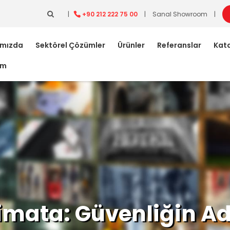
|
+90 212 222 75 00
|
Sanal Showroom
|
ımızda
Sektörel Çözümler
Ürünler
Referanslar
Kata
im
imata: Güvenliğin A