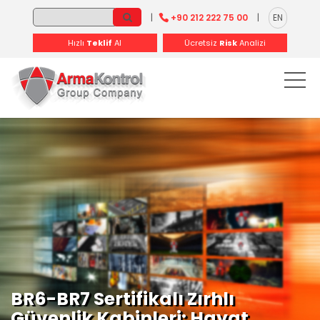
-
-
-
-
-
-
|
+90 212 222 75 00
|
EN
Hızlı
Teklif
Al
Ücretsiz
Risk
Analizi
BR6-BR7 Sertifikalı Zırhlı
Güvenlik Kabinleri: Hayat