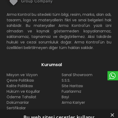
Arma Kontrol bu sitedeki tüm bilgi, resim, marka, alan adı,
tasarım, logo ve materyallerin fikri ve sınai belgeleri hak
sahibidir. Bu materyaller Arma Kontrol'ün yazılı izni
olmadan ve kaynak göstermeden kopyalanamaz,
saklanamaz, taşınamaz ve değiştirilemez. Aksi takdirde
hukuki ve cezai sorumluluk doğar. Arma Kontrol'ün bu
özellikleri belirtilmeyen diğer tüm hakları saklıdır.
Kurumsal
Misyon ve Vizyon
Sanal Showroom
Çevre Politikası
S.S.S.
Kalite Politikası
Site Haritası
Hüküm ve Koşullar
Fuarlarımız
Ödeme Tahsilat
Bayi
Dokümanlar
Arma Kariyer
Sertifikalar
×
Bu web sitesi çerezler kullanır