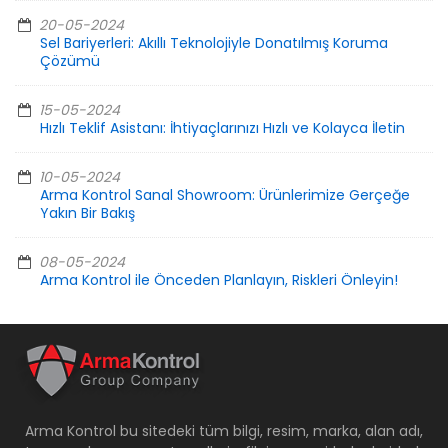
20-05-2024
Sel Bariyerleri: Akıllı Teknolojiyle Donatılmış Koruma
Çözümü
15-05-2024
Hızlı Teklif Asistanı: İhtiyaçlarınızı Hızlı ve Kolayca İletin
10-05-2024
Arma Kontrol Sanal Showroom: Ürünlerimize Gerçeğe
Yakın Bir Bakış
08-05-2024
Arma Kontrol ile Önceden Planlayın, Riskleri Önleyin!
Arma Kontrol bu sitedeki tüm bilgi, resim, marka, alan adı,