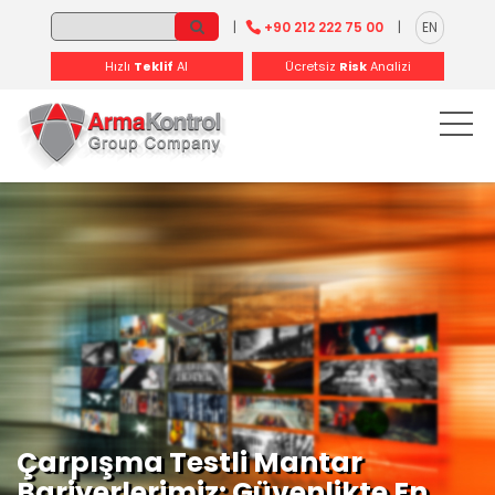
-
-
-
-
-
-
|
+90 212 222 75 00
|
EN
Hızlı
Teklif
Al
Ücretsiz
Risk
Analizi
Çarpışma Testli Mantar
Bariyerlerimiz: Güvenlikte En