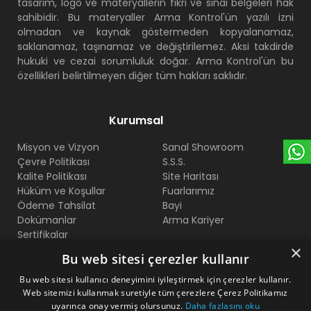
tasarım, logo ve materyallerin fikri ve sınai belgeleri hak
sahibidir. Bu materyaller Arma Kontrol'ün yazılı izni
olmadan ve kaynak göstermeden kopyalanamaz,
saklanamaz, taşınamaz ve değiştirilemez. Aksi takdirde
hukuki ve cezai sorumluluk doğar. Arma Kontrol'ün bu
özellikleri belirtilmeyen diğer tüm hakları saklıdır.
Kurumsal
Misyon ve Vizyon
Sanal Showroom
Çevre Politikası
S.S.S.
Kalite Politikası
Site Haritası
Hüküm ve Koşullar
Fuarlarımız
Ödeme Tahsilat
Bayi
Dokümanlar
Arma Kariyer
Sertifikalar
×
Bu web sitesi çerezler kullanır
Bize Ulaşın
Bu web sitesi kullanıcı deneyimini iyileştirmek için çerezler kullanır.
Web sitemizi kullanmak suretiyle tüm çerezlere Çerez Politikamız
Beylikdüzü O.S.B Mermerciler San. Sitesi 2. Cadde No:11
uyarınca onay vermiş olursunuz.
Daha fazlasını oku