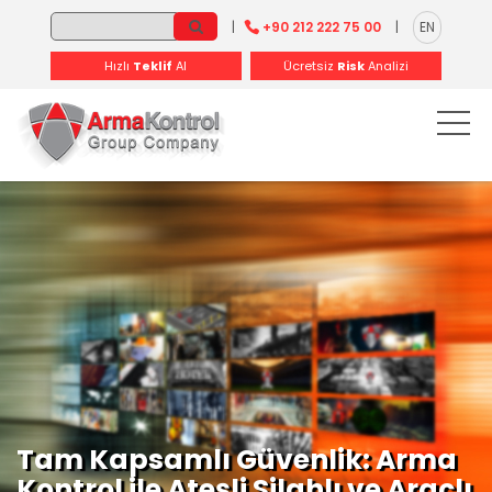
-
-
-
-
-
-
|
+90 212 222 75 00
|
EN
Hızlı
Teklif
Al
Ücretsiz
Risk
Analizi
Tam Kapsamlı Güvenlik: Arma
Kontrol ile Ateşli Silahlı ve Araçlı