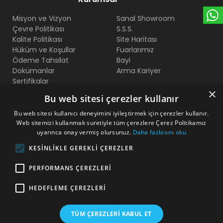
Misyon ve Vizyon
Sanal Showroom
Çevre Politikası
S.S.S.
Kalite Politikası
Site Haritası
Hüküm ve Koşullar
Fuarlarımız
Ödeme Tahsilat
Bayi
Dokümanlar
Arma Kariyer
Sertifikalar
×
Bu web sitesi çerezler kullanır
Bize Ulaşın
Bu web sitesi kullanıcı deneyimini iyileştirmek için çerezler kullanır.
Web sitemizi kullanmak suretiyle tüm çerezlere Çerez Politikamız
Beylikdüzü O.S.B Mermerciler San. Sitesi 2. Cadde No:11
uyarınca onay vermiş olursunuz.
Daha fazlasını oku
Yakuplu - Beylikdüzü - İstanbul
KESINLIKLE GEREKLI ÇEREZLER
+90 212 222 75 00
PERFORMANS ÇEREZLERI
+90 541 344 26 72 (WhatsApp)
HEDEFLEME ÇEREZLERI
arma@armakontrol.com
TÜM ÇEREZLERI KABUL ET