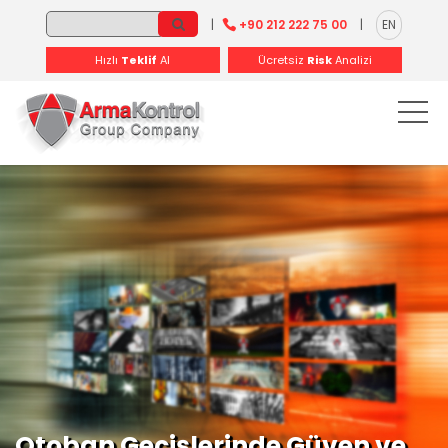
-
-
-
-
-
-
|
+90 212 222 75 00
|
EN
Hızlı
Teklif
Al
Ücretsiz
Risk
Analizi
Otoban Geçişlerinde Güven ve