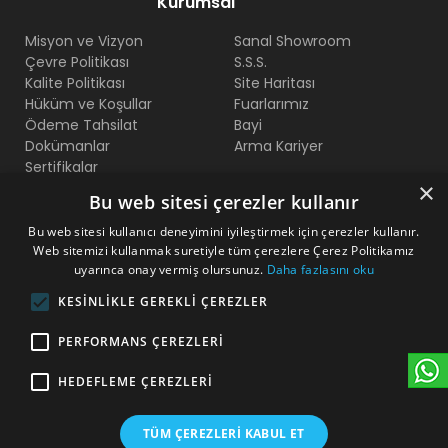
Kurumsal
Misyon ve Vizyon
Sanal Showroom
Çevre Politikası
S.S.S.
Kalite Politikası
Site Haritası
Hüküm ve Koşullar
Fuarlarımız
Ödeme Tahsilat
Bayi
Dokümanlar
Arma Kariyer
Sertifikalar
×
Bu web sitesi çerezler kullanır
Bize Ulaşın
Bu web sitesi kullanıcı deneyimini iyileştirmek için çerezler kullanır.
Web sitemizi kullanmak suretiyle tüm çerezlere Çerez Politikamız
Beylikdüzü O.S.B Mermerciler San. Sitesi 2. Cadde No:11
uyarınca onay vermiş olursunuz.
Daha fazlasını oku
Yakuplu - Beylikdüzü - İstanbul
KESINLIKLE GEREKLI ÇEREZLER
+90 212 222 75 00
PERFORMANS ÇEREZLERI
+90 541 344 26 72 (WhatsApp)
HEDEFLEME ÇEREZLERI
arma@armakontrol.com
TÜM ÇEREZLERI KABUL ET