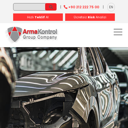
-
-
-
-
-
-
|
+90 212 222 75 00
|
EN
Hızlı
Teklif
Al
Ücretsiz
Risk
Analizi