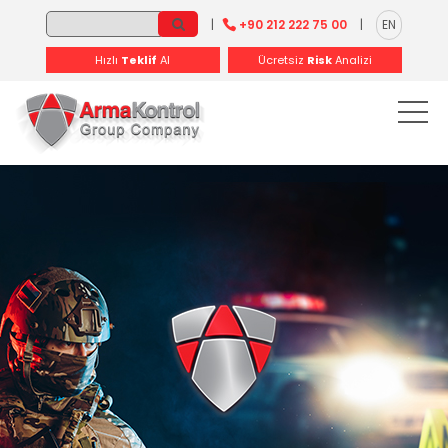
-
-
-
-
-
-
|
+90 212 222 75 00
|
EN
Hızlı
Teklif
Al
Ücretsiz
Risk
Analizi