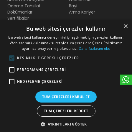
Ödeme Tahsilat
Bayi
Dokümanlar
Arma Kariyer
Sertifikalar
×
Bu web sitesi çerezler kullanır
Bize Ulaşın
Bu web sitesi kullanıcı deneyimini iyileştirmek için çerezler kullanır.
Web sitemizi kullanmak suretiyle tüm çerezlere Çerez Politikamız
Beylikdüzü O.S.B Mermerciler San. Sitesi 2. Cadde No:11
uyarınca onay vermiş olursunuz.
Daha fazlasını oku
Yakuplu - Beylikdüzü - İstanbul
KESINLIKLE GEREKLI ÇEREZLER
+90 212 222 75 00
PERFORMANS ÇEREZLERI
+90 541 344 26 72 (WhatsApp)
HEDEFLEME ÇEREZLERI
arma@armakontrol.com
TÜM ÇEREZLERI KABUL ET
TÜM ÇEREZLERI REDDET
AYRINTILARI GÖSTER