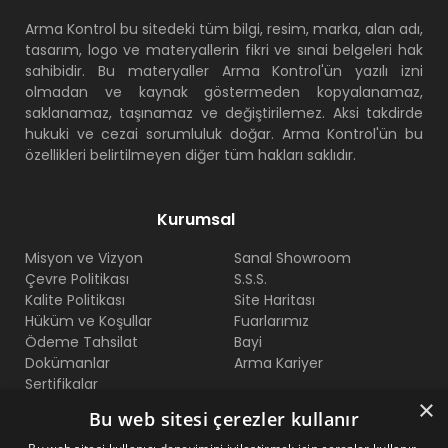
Arma Kontrol bu sitedeki tüm bilgi, resim, marka, alan adı,
tasarım, logo ve materyallerin fikri ve sınai belgeleri hak
sahibidir. Bu materyaller Arma Kontrol'ün yazılı izni
olmadan ve kaynak göstermeden kopyalanamaz,
saklanamaz, taşınamaz ve değiştirilemez. Aksi takdirde
hukuki ve cezai sorumluluk doğar. Arma Kontrol'ün bu
özellikleri belirtilmeyen diğer tüm hakları saklıdır.
Kurumsal
Misyon ve Vizyon
Sanal Showroom
Çevre Politikası
S.S.S.
Kalite Politikası
Site Haritası
Hüküm ve Koşullar
Fuarlarımız
Ödeme Tahsilat
Bayi
Dokümanlar
Arma Kariyer
Sertifikalar
×
Bu web sitesi çerezler kullanır
Bize Ulaşın