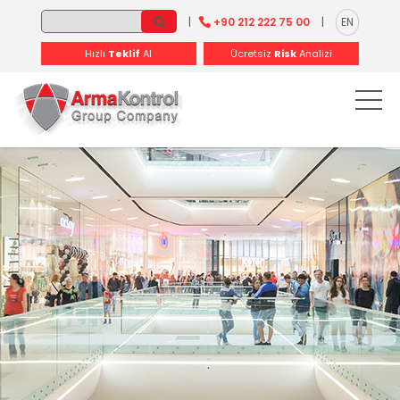
-
-
-
-
-
-
|
+90 212 222 75 00
|
EN
Hızlı
Teklif
Al
Ücretsiz
Risk
Analizi