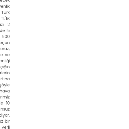
lecek
enlik
, Türk
TL'lik
izi 2
de 15
in 500
geçen
oruz,
de ve
nliği
çığın
lerin
rtına
şöyle
 hava
erimiz
de 10
unsuz
yor.
z bir
 yerli