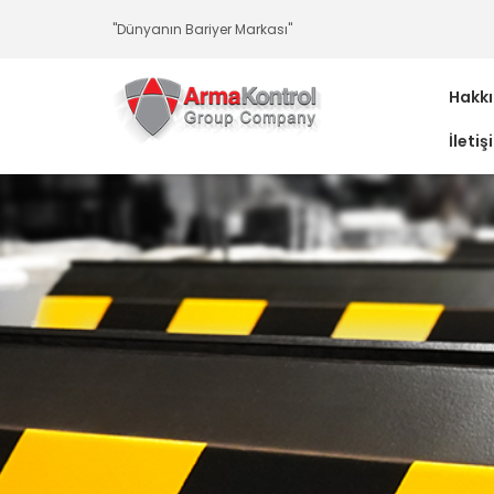
-
-
-
-
-
-
"Dünyanın Bariyer Markası"
Hakk
İletiş