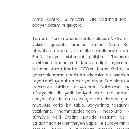
Arma Kontrol, 2 milyon TL'lik yatırımla Pro
bariyer sistemini geliştirdi.
Tamamı Türk mühendislerden oluşan Ar-Ge eki
yüksek güvenlik ürünleri sunan Arma Kon
otoyollarda, köprü ve tünellerde kullanılabilecek
BanN bariyer sistemini geliştirdi. Tasarım
yazılımına kadar yerli Konuyla ilgili açıklama
bulunan Arma Kontrol CEO'su Koray Kartal, "
çalışmalarımızın odağında ülkemize ve insanlar
fayda sağlayacak ürünler yer alıyor. Son olarak 
ekibimizle birlikte otoyollarda kullanıma u
Türkiye'nin ilk yerli bariyeri olan Pro-BanN 
Bariyeri ürettik. Bu bizim için son derece gur
mutluluk verici bir tablo. Bariyerimiz tasarım
yazılımına, hammaddesinden motoruna k
tümüyle yerli üretim. Estetik tasarımı ve
şartlarından etkilenmeyen yapısı ile Türkiye'nin 