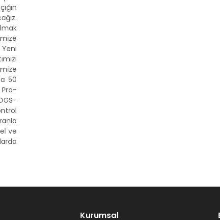
çığın
ağız.
olmak
emize
 Yeni
ımızı
emize
la 50
n Pro-
 OGS-
ntrol
oranla
nel ve
larda
Kurumsal