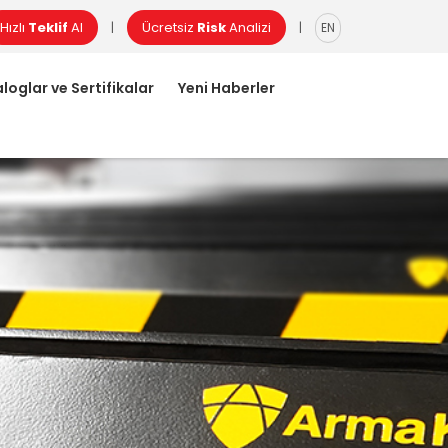
Hızlı
Teklif
Al
Ücretsiz
Risk
Analizi
|
|
EN
loglar ve Sertifikalar
Yeni Haberler