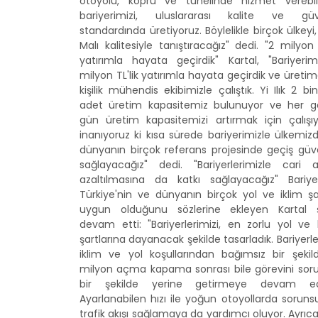
otoyolu, köprü ve tünelinde hizmet verebi
bariyerimizi, uluslararası kalite ve güv
standardında üretiyoruz. Böylelikle birçok ülkeyi
Malı kalitesiyle tanıştıracağız" dedi. "2 milyon 
yatırımla hayata geçirdik" Kartal, "Bariyerim
milyon TL'lik yatırımla hayata geçirdik ve üretim
kişilik mühendis ekibimizle çalıştık. Yi Ilık 2 b
adet üretim kapasitemiz bulunuyor ve her 
gün üretim kapasitemizi artırmak için çalışıy
inanıyoruz ki kısa sürede bariyerimizle ülkemiz
dünyanın birçok referans projesinde geçiş güve
sağlayacağız" dedi. "Bariyerlerimizle cari a
azaltılmasına da katkı sağlayacağız" Bariyer
Türkiye'nin ve dünyanın birçok yol ve iklim şa
uygun olduğunu sözlerine ekleyen Kartal 
devam etti: "Bariyerlerimizi, en zorlu yol ve
şartlarına dayanacak şekilde tasarladık. Bariyerl
iklim ve yol koşullarından bağımsız bir şekil
milyon açma kapama sonrası bile görevini sor
bir şekilde yerine getirmeye devam edi
Ayarlanabilen hızı ile yoğun otoyollarda sorunsu
trafik akışı sağlamaya da yardımcı oluyor. Ayrıca