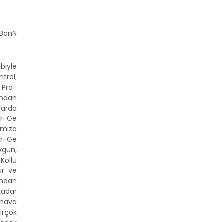
-BanN
biyle
trol;
 Pro-
ından
larda
Ar-Ge
ımıza
Ar-Ge
ygun,
Kollu
ur ve
ından
adar
 hava
birçok