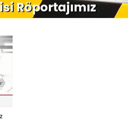
isi Röportajımız
z