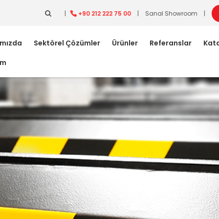
|
+90 212 222 75 00
|
Sanal Showroom
|
ımızda
Sektörel Çözümler
Ürünler
Referanslar
Kata
im