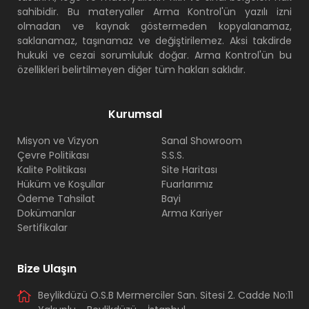
sahibidir. Bu materyaller Arma Kontrol'ün yazılı izni
olmadan ve kaynak göstermeden kopyalanamaz,
saklanamaz, taşınamaz ve değiştirilemez. Aksi takdirde
hukuki ve cezai sorumluluk doğar. Arma Kontrol'ün bu
özellikleri belirtilmeyen diğer tüm hakları saklıdır.
Kurumsal
Misyon ve Vizyon
Sanal Showroom
Çevre Politikası
S.S.S.
Kalite Politikası
Site Haritası
Hüküm ve Koşullar
Fuarlarımız
Ödeme Tahsilat
Bayi
Dokümanlar
Arma Kariyer
Sertifikalar
Bize Ulaşın
Beylikdüzü O.S.B Mermerciler San. Sitesi 2. Cadde No:11