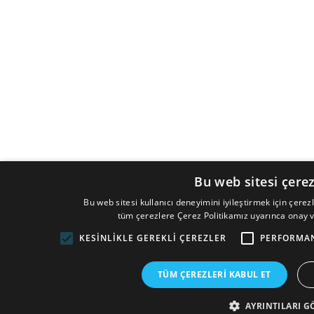
Bu web sitesi çerez
Bu web sitesi kullanıcı deneyimini iyileştirmek için çerez
tüm çerezlere Çerez Politikamız uyarınca onay 
KESINLIKLE GEREKLI ÇEREZLER
PERFORMAN
TÜM ÇEREZLERI KABUL ET
AYRINTILARI G