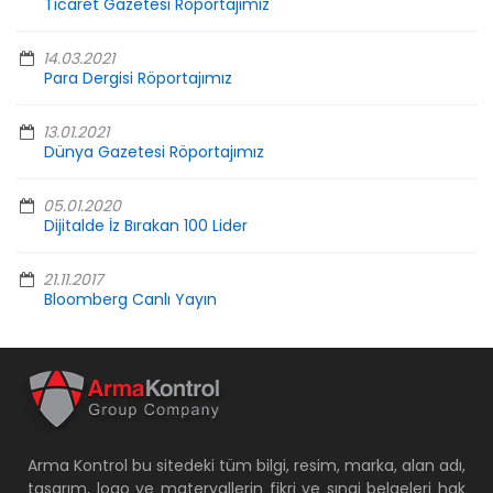
Ticaret Gazetesi Röportajımız
14.03.2021
Para Dergisi Röportajımız
13.01.2021
Dünya Gazetesi Röportajımız
05.01.2020
Dijitalde İz Bırakan 100 Lider
21.11.2017
Bloomberg Canlı Yayın
Arma Kontrol bu sitedeki tüm bilgi, resim, marka, alan adı,
tasarım, logo ve materyallerin fikri ve sınai belgeleri hak