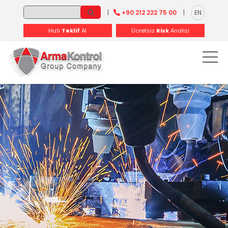
-
-
-
-
-
-
|
+90 212 222 75 00
|
EN
Hızlı
Teklif
Al
Ücretsiz
Risk
Analizi