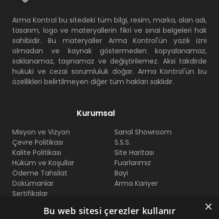
Arma Kontrol bu sitedeki tüm bilgi, resim, marka, alan adı,
tasarım, logo ve materyallerin fikri ve sınai belgeleri hak
sahibidir. Bu materyaller Arma Kontrol'ün yazılı izni
olmadan ve kaynak göstermeden kopyalanamaz,
saklanamaz, taşınamaz ve değiştirilemez. Aksi takdirde
hukuki ve cezai sorumluluk doğar. Arma Kontrol'ün bu
özellikleri belirtilmeyen diğer tüm hakları saklıdır.
Kurumsal
Misyon ve Vizyon
Sanal Showroom
Çevre Politikası
S.S.S.
Kalite Politikası
Site Haritası
Hüküm ve Koşullar
Fuarlarımız
Ödeme Tahsilat
Bayi
Dokümanlar
Arma Kariyer
Sertifikalar
×
Bu web sitesi çerezler kullanır