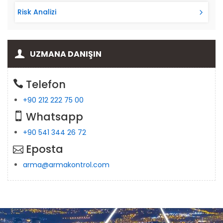
Risk Analizi
UZMANA DANIŞIN
Telefon
+90 212 222 75 00
Whatsapp
+90 541 344 26 72
Eposta
arma@armakontrol.com