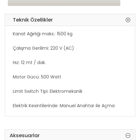
Teknik Özellikler
Kanat Ağırlığı maks.: 1500 kg
Çalışma Gerilimi: 220 V (AC)
Hız: 12 mt / dak.
Motor Gücü: 500 Watt
Limit Switch Tipi: Elektromekanik
Elektrik Kesintilerinde: Manuel Anahtar ile Açma
Garanti Yılı: 2 yıl
Garanti Uzatma: Var
Aksesuarlar