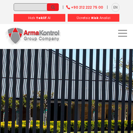
-
-
-
-
-
-
|
+90 212 222 75 00
|
EN
Hızlı
Teklif
Al
Ücretsiz
Risk
Analizi