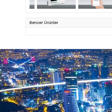
Nok
Anlı
Benzer Ürünler
Tüm
Kont
dur
İnte
Kat 
LED
Bil
mo
Tüm
nokt