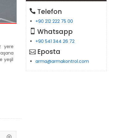
Telefon
+90 212 222 75 00
Whatsapp
+90 541 344 26 72
z yere
Eposta
laşana
e yeşil
arma@armakontrol.com