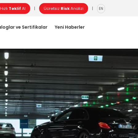
Hızlı
Teklif
Al
Ücretsiz
Risk
Analizi
|
|
EN
loglar ve Sertifikalar
Yeni Haberler