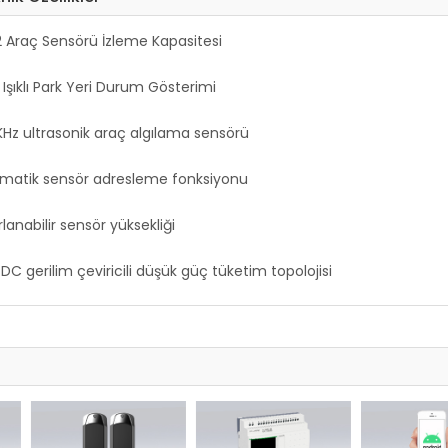
2 Araç Sensörü İzleme Kapasitesi
Işıklı Park Yeri Durum Gösterimi
KHz ultrasonik araç algılama sensörü
matik sensör adresleme fonksiyonu
lanabilir sensör yüksekliği
C gerilim çeviricili düşük güç tüketim topolojisi
DC-35V DC aralığında çalışma gerilimi
teler arasında RS485 haberleşme arabağlantısı
its CRC-Cyclic Redundancy Check algoritması