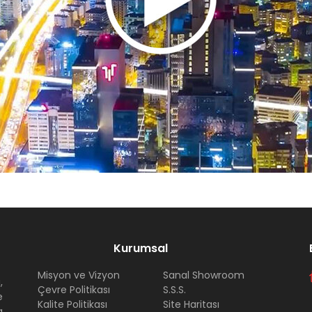
IP Bilgi Ekranlarıyla istenilen mesajın otoparktaki bilgi ekranlarına
derilmesi
Kurumsal
Misyon ve Vizyon
Sanal Showroom
,
Çevre Politikası
S.S.S.
e
Kalite Politikası
Site Haritası
a