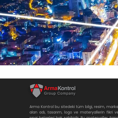
TCP/
gön
Arma Kontrol bu sitedeki tüm bilgi, resim, marka
alan adı, tasarım, logo ve materyallerin fikri v
sınai belgeleri hak sahibidir. Bu materyaller Arm