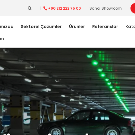
|
+90 212 222 75 00
|
Sanal Showroom
|
ımızda
Sektörel Çözümler
Ürünler
Referanslar
Kata
im