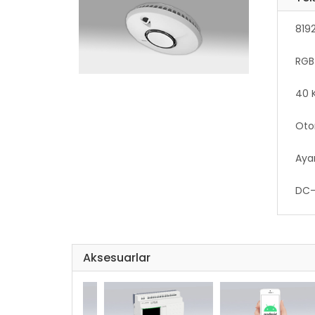
819
RGB 
40 
Oto
Ayar
DC-D
8V 
Üni
Aksesuarlar
16b