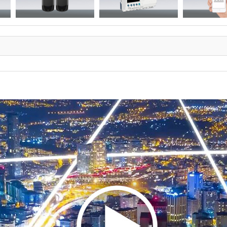
tasal hata ve arıza tespit ve raporlaması
k güncellenen, LED ve renkli 3-dijit sayı ve ok ekranı
 katların durumunu gösteren LED ve renkli giriş Totem ekranları
rol yazılımı üzerinden otoparkın tüm kat ve bölgelerinin
umlarının izlenebilmesi
rnet üzerinden servis erişimi
planlarında her bir park yerinin durumunu gösterebilir.
 matrix ve RGB sayı, ok ve totem ekranları
gisayar devre dışı kalırsa çalışmaya aksamadan devam eden offli
de
 katlarda bilgisayara ihtiyaç duymadan self test fonksiyonu ile
asal arıza ve hata tespiti