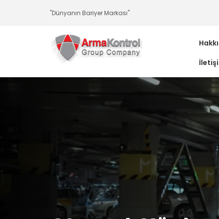
-
-
-
-
-
-
"Dünyanın Bariyer Markası"
Hakk
İletiş