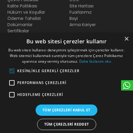
Kalite Politikası
Site Haritası
Hüküm ve Koşullar
Fuarlarımız
Ödeme Tahsilat
Bayi
Dokümanlar
Arma Kariyer
Sertifikalar
×
Bu web sitesi çerezler kullanır
Bize Ulaşın
Bu web sitesi kullanıcı deneyimini iyileştirmek için çerezler kullanır.
Web sitemizi kullanmak suretiyle tüm çerezlere Çerez Politikamız
Beylikdüzü O.S.B Mermerciler San. Sitesi 2. Cadde No:11
uyarınca onay vermiş olursunuz.
Daha fazlasını oku
Yakuplu - Beylikdüzü - İstanbul
KESINLIKLE GEREKLI ÇEREZLER
+90 212 222 75 00
PERFORMANS ÇEREZLERI
+90 541 344 26 72 (WhatsApp)
HEDEFLEME ÇEREZLERI
arma@armakontrol.com
TÜM ÇEREZLERI KABUL ET
TÜM ÇEREZLERI REDDET