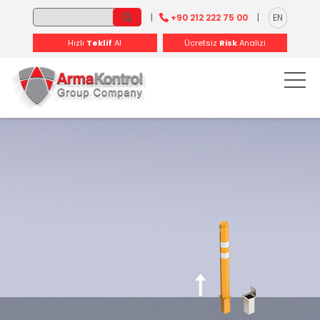
-
-
-
-
-
-
|
+90 212 222 75 00
|
EN
Hızlı
Teklif
Al
Ücretsiz
Risk
Analizi