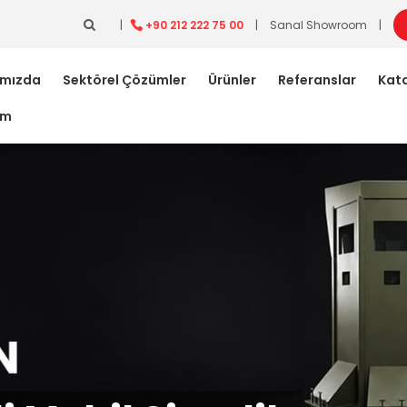
|
+90 212 222 75 00
|
Sanal Showroom
|
ımızda
Sektörel Çözümler
Ürünler
Referanslar
Kata
im