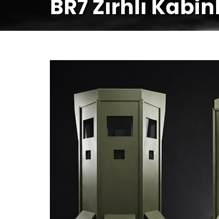
BR7 Zırhlı Kabinl