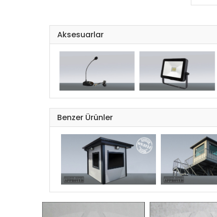
Atış
Teke
Aksesuarlar
(dol
Ser
Ölç
Cam
Benzer Ürünler
Kap
Her 