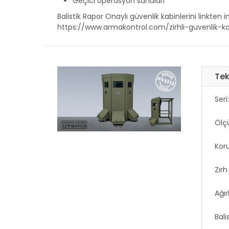
Geçici operasyon sahaları
Balistik Rapor Onaylı güvenlik kabinlerini linkten in
https://www.armakontrol.com/zirhli-guvenlik-ka
Tek
Seri
Ölç
Kor
Zırh
Ağı
Bal