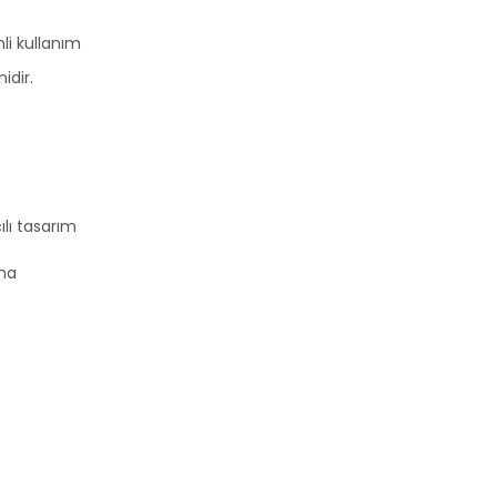
li kullanım
idir.
lı tasarım
rma