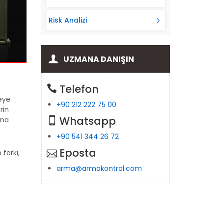
Risk Analizi
UZMANA DANIŞIN
Telefon
yeye
+90 212 222 75 00
rin
Whatsapp
ına
+90 541 344 26 72
Eposta
farkı,
arma@armakontrol.com