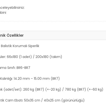
celeyebilirsiniz:
bini
nik Özellikler
: Balistik Korumalı Siperlik
üler: 66x180 (1 adet) / 200x180 (takım)
uma Sınıfı: BR6-BR7
 Kalınlığı: 14.20 mm – 15.00 mm (BR7)
rlık (adet/set): 260 kg (BR7) (+-20 kg) / 780 kg (BR7) (+-60 kg)
istik Cam Ebatı: 50x35 cm / 40x25 cm (görünürlüğü)