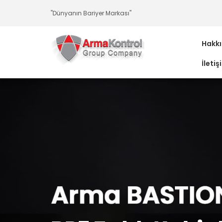
-
-
-
-
-
-
"Dünyanın Bariyer Markası"
Hakk
İletiş