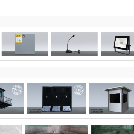
 Mazgal Ebatı: 20x12
rlek Adet: 2+1 adet (adet) (dolgu+kilitli) / 6+3 adet (takım)
gu+kilitli)
i: Rüzgar, Kar ve Yağmur Korumalı
üler: 140 cm x 100 cm x (192+185) (h)
 Özellik: Solid Polikarbon (6 mm)
ı Ebat: 70x180 cm Solid Polikarbon (6 mm)
parça cıvatalı olup sökülebilir ve sabitlenebilir özelliğe sahiptir.