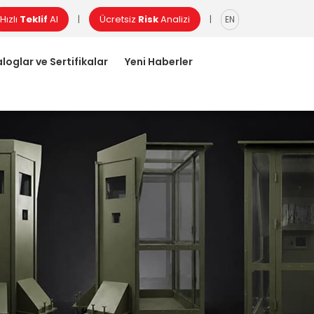
Hızlı
Teklif
Al
Ücretsiz
Risk
Analizi
|
|
EN
loglar ve Sertifikalar
Yeni Haberler