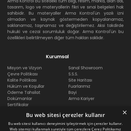
Arma Kontrol bu sitedeki tüm bilgi, resim, marka, alan adı,
tasarım, logo ve materyallerin fikri ve sınai belgeleri hak
sahibidir. Bu materyaller Arma Kontrol'ün yazılı izni
olmadan ve kaynak göstermeden kopyalanamaz,
saklanamaz, taşınamaz ve değiştirilemez. Aksi takdirde
hukuki ve cezai sorumluluk doğar. Arma Kontrol'ün bu
özellikleri belirtilmeyen diğer tüm hakları saklıdır.
Kurumsal
Misyon ve Vizyon
Sanal Showroom
Çevre Politikası
S.S.S.
Kalite Politikası
Site Haritası
Hüküm ve Koşullar
Fuarlarımız
Ödeme Tahsilat
Bayi
Dokümanlar
Arma Kariyer
Sertifikalar
×
Bu web sitesi çerezler kullanır
Bize Ulaşın
Bu web sitesi kullanıcı deneyimini iyileştirmek için çerezler kullanır.
Web sitemizi kullanmak suretiyle tüm çerezlere Çerez Politikamız