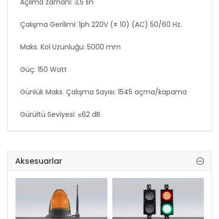
​Açılma zamanı: 3,5 sn
Çalışma Gerilimi: 1ph 220V (± 10) (AC) 50/60 Hz.
Maks. Kol Uzunluğu: 5000 mm
Güç: 150 Watt
Günlük Maks. Çalışma Sayısı: 1545 açma/kapama
Gürültü Seviyesi: ≤62 dB
Bariyer Ağırlığı: 65 kg
Opsiyonlar: Fotosel, Flaşör, Trafik Lambası, Loop
Aksesuarlar
Dedektör, Renk Değişimi
Çalışma Sıcaklığı: -20 °C / +50 °C
Güvenlik Sınıfı: IP55