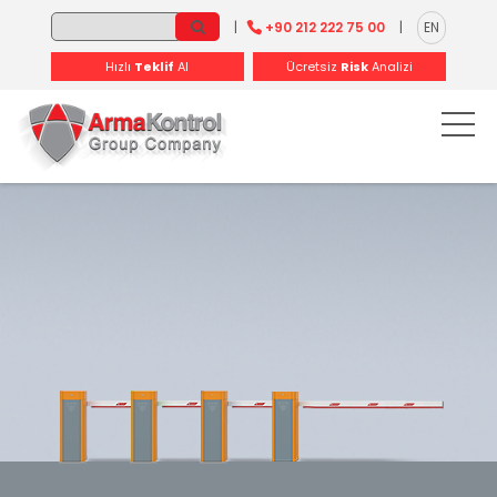
-
-
-
-
-
-
|
+90 212 222 75 00
|
EN
Hızlı
Teklif
Al
Ücretsiz
Risk
Analizi