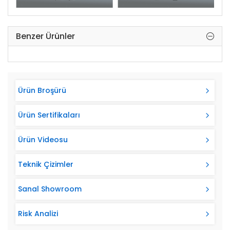
Garanti Yılı: 3 yıl
Benzer Ürünler
Garanti Uzatma: Var
Ürün Yedek Parça Temin Garantisi: 10 yıl
Arma Kart ile tüm Access Kontrol Sistemlerine
Ürün Broşürü
uyumludur.
Ürün Sertifikaları
Ürün Videosu
Teknik Çizimler
Sanal Showroom
Risk Analizi