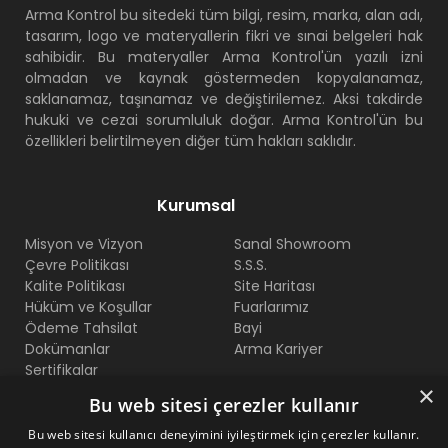
Arma Kontrol bu sitedeki tüm bilgi, resim, marka, alan adı,
tasarım, logo ve materyallerin fikri ve sınai belgeleri hak
sahibidir. Bu materyaller Arma Kontrol'ün yazılı izni
olmadan ve kaynak göstermeden kopyalanamaz,
saklanamaz, taşınamaz ve değiştirilemez. Aksi takdirde
hukuki ve cezai sorumluluk doğar. Arma Kontrol'ün bu
özellikleri belirtilmeyen diğer tüm hakları saklıdır.
Kurumsal
Misyon ve Vizyon
Sanal Showroom
Çevre Politikası
S.S.S.
Kalite Politikası
Site Haritası
Hüküm ve Koşullar
Fuarlarımız
Ödeme Tahsilat
Bayi
Dokümanlar
Arma Kariyer
Sertifikalar
×
Bu web sitesi çerezler kullanır
Bize Ulaşın
Bu web sitesi kullanıcı deneyimini iyileştirmek için çerezler kullanır.