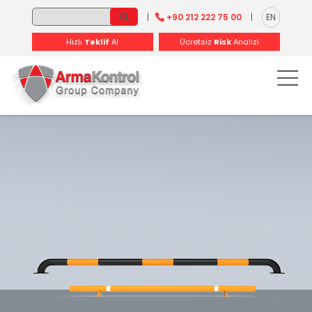
-
-
-
-
-
-
|
+90 212 222 75 00
|
EN
Hızlı
Teklif
Al
Ücretsiz
Risk
Analizi