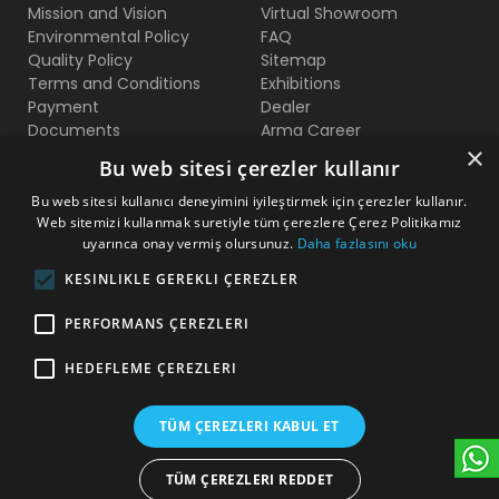
Mission and Vision
Virtual Showroom
Environmental Policy
FAQ
Quality Policy
Sitemap
Terms and Conditions
Exhibitions
Payment
Dealer
Documents
Arma Career
×
Certificates
Bu web sitesi çerezler kullanır
Bu web sitesi kullanıcı deneyimini iyileştirmek için çerezler kullanır.
Contact Us
Web sitemizi kullanmak suretiyle tüm çerezlere Çerez Politikamız
uyarınca onay vermiş olursunuz.
Daha fazlasını oku
Beylikduzu O.S.B Mermerciler San. Sitesi 2. Cadde No:11
KESINLIKLE GEREKLI ÇEREZLER
Yakuplu - Beylikduzu / Istanbul
PERFORMANS ÇEREZLERI
+90 212 222 75 00
HEDEFLEME ÇEREZLERI
+90 541 344 26 72 (WhatsApp)
arma@armakontrol.com
TÜM ÇEREZLERI KABUL ET
TÜM ÇEREZLERI REDDET