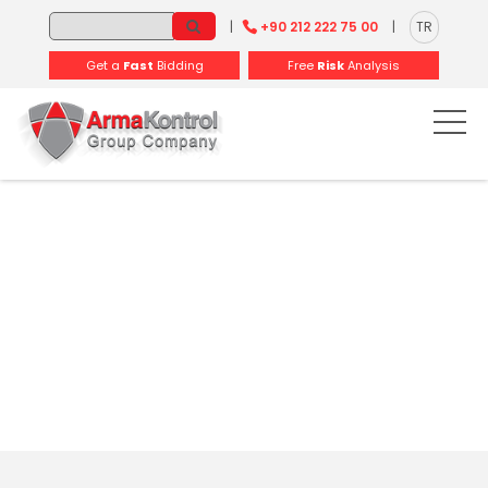
-
-
-
-
-
-
|
+90 212 222 75 00
|
TR
Get a
Fast
Bidding
Free
Risk
Analysis